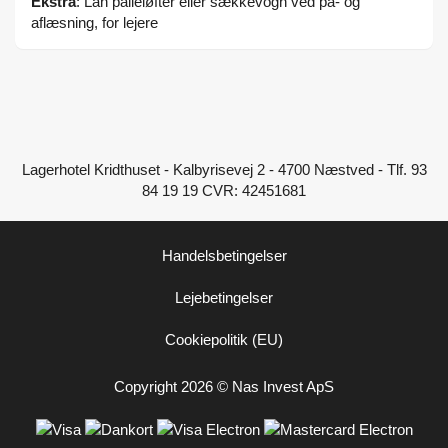
Ekstra
: Lån palleløfter eller sækkevogn ved på- og
aflæsning, for lejere
Lagerhotel Kridthuset - Kalbyrisevej 2 - 4700 Næstved - Tlf. 93
84 19 19 CVR: 42451681
Handelsbetingelser
Lejebetingelser
Cookiepolitik (EU)
Copyright 2026 © Nas Invest ApS