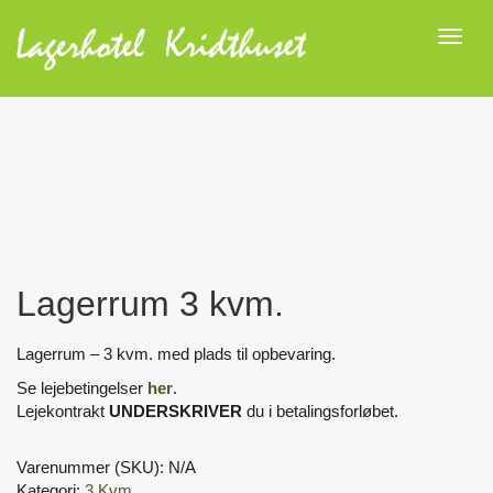
Toggl
naviga
Lagerrum 3 kvm.
Lagerrum – 3 kvm. med plads til opbevaring.
Se lejebetingelser
her
.
Lejekontrakt
UNDERSKRIVER
du i betalingsforløbet.
Varenummer (SKU):
N/A
Kategori:
3 Kvm