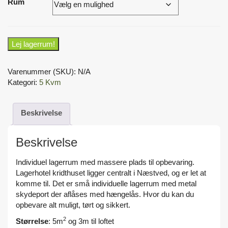
Rum
Lagerrum
Lej lagerrum!
5
kvm.
Varenummer (SKU):
N/A
antal
Kategori:
5 Kvm
Beskrivelse
Beskrivelse
Individuel lagerrum med massere plads til opbevaring.
Lagerhotel kridthuset ligger centralt i Næstved, og er let at
komme til. Det er små individuelle lagerrum med metal
skydeport der aflåses med hængelås. Hvor du kan du
opbevare alt muligt, tørt og sikkert.
2
Størrelse
: 5m
og 3m til loftet